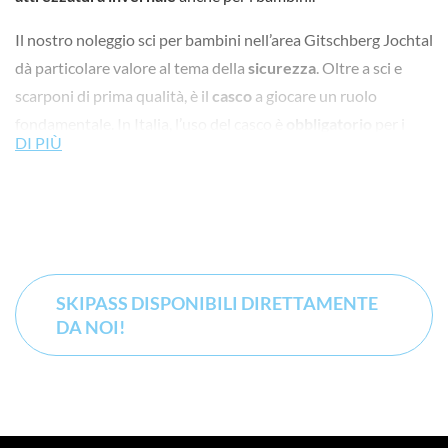
Il nostro noleggio sci per bambini nell’area Gitschberg Jochtal
dà particolare valore al tema della
sicurezza
. Oltre a sci e
scarponi di prima qualità, è il
casco
a giocare un ruolo
fondamentale. In Italia, l’uso del casco è
obbligatorio
per i
DI PIÙ
minori di 14 anni.
È soprattutto per quanto riguarda i bambini che il noleggio
sci si rivela l’
alternativa perfetta
all’acquisto. Dato che i
bambini crescono in fretta, il nostro
vasto assortimento di
attrezzatura
e accessori invernali è sicuramente la soluzione
SKIPASS DISPONIBILI DIRETTAMENTE
vincente. Presso lo Skirental Leitner, trovate i modelli per
DA NOI!
bambini più attuali, compresi
scarponi e caschi
. Così, le
prime discese sono ancora più divertenti!
Nel nostro noleggio con
shop
sono anche disponibili
accessori per bambini
, come piccoli spazzaneve giocattolo,